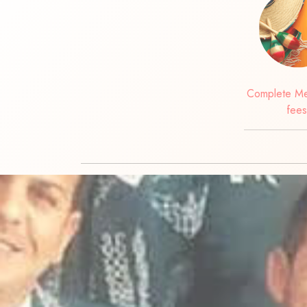
Complete Me
fees