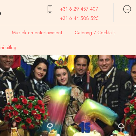
+31 6 29 457
407
n
+31 6 44 508 525
Muziek en entertainment
Catering / Cocktails
i uitleg