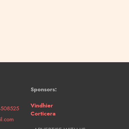
Sponsors:
Vindhier
4508525
Corticera
il.com