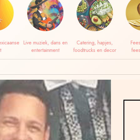
xicaanse
Live muziek, dans en
Catering, hapjes,
Fees
t
entertainment
foodtrucks en decor
fees