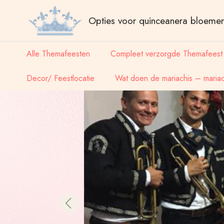
Opties voor quinceanera bloeme
Alle Themafeesten
Compleet verzorgde Themafeest
Decor/ Feestlocatie
Wat doen de mariachis – mariach
Previous