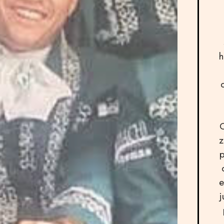
h
O
z
p
e
j