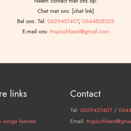
Neem contact met ons op:
Chat met ons: [chat link]
Bel ons: Tel:
0629457407
,
0644508525
E-mail ons:
tropischfeest@gmail.com
e links
Contact
Tel:
0629457407
/
064
 vorige feesten
Email:
tropischfeest@gma