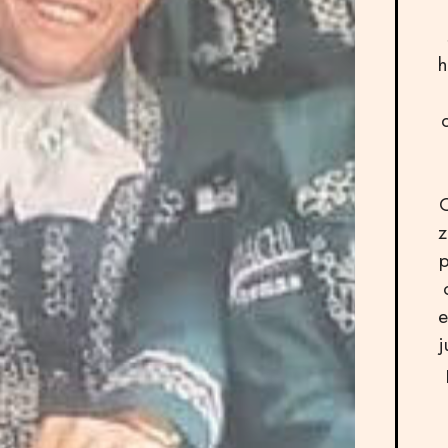
h
O
z
p
e
j