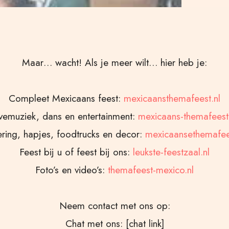
Maar… wacht! Als je meer wilt… hier heb je:
Compleet Mexicaans feest:
mexicaansthemafeest.nl
vemuziek, dans en entertainment:
mexicaans-themafeest
ring, hapjes, foodtrucks en decor:
mexicaansethemafees
Feest bij u of feest bij ons:
leukste-feestzaal.nl
Foto’s en video’s:
themafeest-mexico.nl
Neem contact met ons op:
Chat met ons: [chat link]