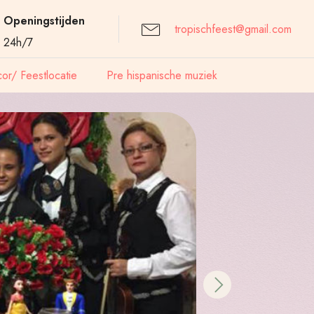
Openingstijden
tropischfeest@gmail.com
24h/7
or/ Feestlocatie
Pre hispanische muziek
Next