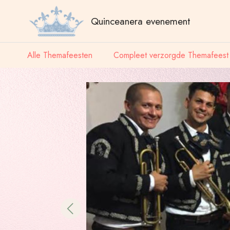
Quinceanera evenement
Alle Themafeesten
Compleet verzorgde Themafeest
Previous