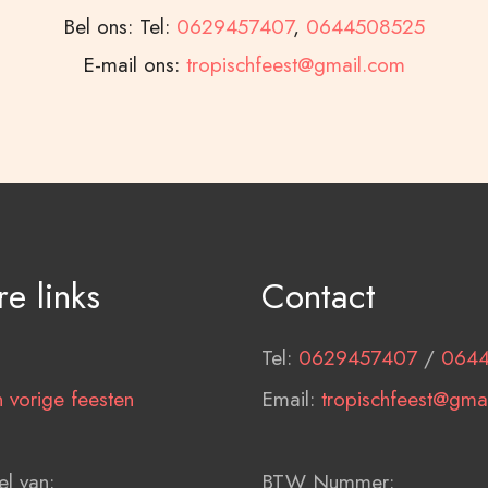
Bel ons: Tel:
0629457407
,
0644508525
E-mail ons:
tropischfeest@gmail.com
e links
Contact
Tel:
0629457407
/
064
 vorige feesten
Email:
tropischfeest@gma
l van:
BTW Nummer: