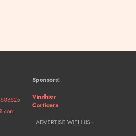
Sponsors:
Vindhier
4508525
Corticera
il.com
- ADVERTISE WITH US -