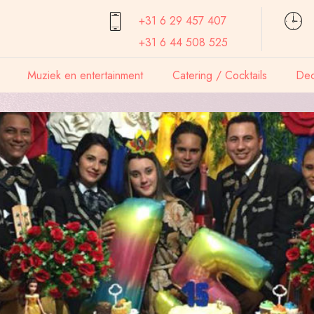
+31 6 29 457
407
+31 6 44 508 525
Muziek en entertainment
Catering / Cocktails
Dec