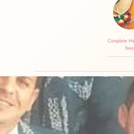
Complete Me
fees