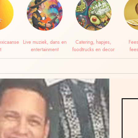
xicaanse
Live muziek, dans en
Catering, hapjes,
Fees
t
entertainment
foodtrucks en decor
fees